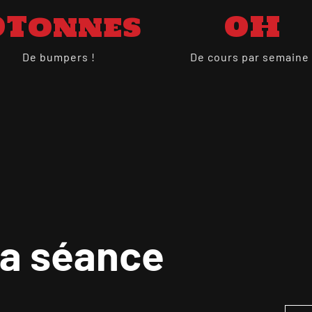
0
Tonnes
0
H
De bumpers !
De cours par semaine 
ta séance