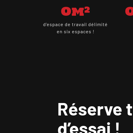
0
m²
d’espace de travail délimité
en six espaces !
Réserve 
d’essai !