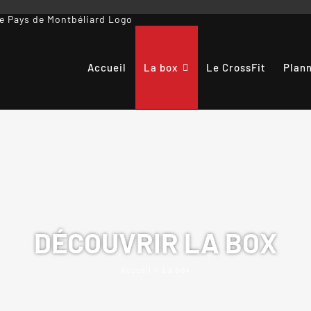
Accueil
La box
Le CrossFit
Plan
DÉCOUVRIR LA BOX
Accueil
La box