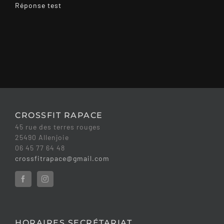
Réponse test
CROSSFIT RAPACE
45 rue des terres rouges
25490 Allenjoie
06 45 77 64 48
crossfitrapace@gmail.com
HORAIRES SECRÉTARIAT