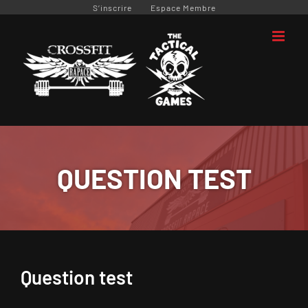
Passer
S’inscrire
Espace Membre
au
contenu
QUESTION TEST
Question test